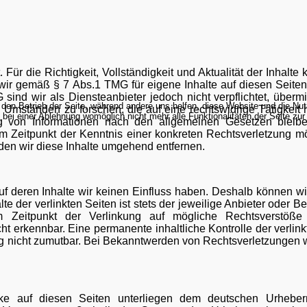
. Für die Richtigkeit, Vollständigkeit und Aktualität der Inhalte
wir gemäß § 7 Abs.1 TMG für eigene Inhalte auf diesen Seite
nd wir als Diensteanbieter jedoch nicht verpflichtet, übermit
r den Betrieb der Seite, während andere uns helfen, diese Website und die Nu
Umständen zu forschen, die auf eine rechtswidrige Tätigkeit 
bei einer Ablehnung womöglich nicht mehr alle Funktionalitäten der Seite zur
g von Informationen nach den allgemeinen Gesetzen bleibe
em Zeitpunkt der Kenntnis einer konkreten Rechtsverletzung mö
n wir diese Inhalte umgehend entfernen.
uf deren Inhalte wir keinen Einfluss haben. Deshalb können wir
 der verlinkten Seiten ist stets der jeweilige Anbieter oder Be
m Zeitpunkt der Verlinkung auf mögliche Rechtsverstöße ü
ht erkennbar. Eine permanente inhaltliche Kontrolle der verlink
ng nicht zumutbar. Bei Bekanntwerden von Rechtsverletzungen 
rke auf diesen Seiten unterliegen dem deutschen Urheberr