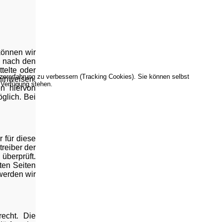
 können wir
n nach den
telte oder
tzererfahrung zu verbessern (Tracking Cookies). Sie können selbst
hinweisen.
 Verfügung stehen.
n hiervon
glich. Bei
 für diese
treiber der
berprüft.
ten Seiten
werden wir
echt. Die